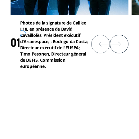
Photos de la signature de Galileo
L18, en présence de David
Cavaillolès, Président exécutif
6
01
d'Arianespace, ; Rodrigo da Costa,
Directeur exécutif de l'EUSPA;
Timo Pesonen, Directeur géneral
de DEFIS, Commission
européenne.