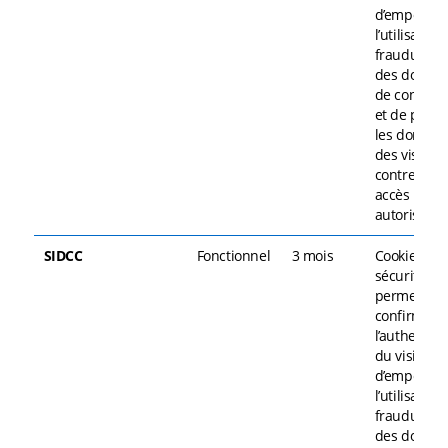
d’empêche
l’utilisation
frauduleus
des donné
de connexi
et de proté
les donnée
des visiteu
contre tout
accès non
autorisé.
SIDCC
Fonctionnel
3 mois
Cookie de
sécurité
permettant
confirmer
l’authentici
du visiteur,
d’empêche
l’utilisation
frauduleus
des donné