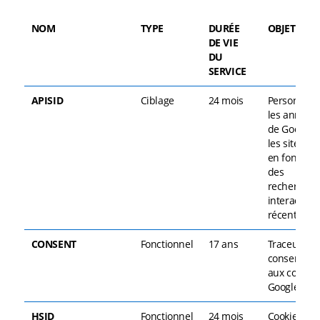
NOM
TYPE
DURÉE
OBJET
DE VIE
DU
SERVICE
APISID
Ciblage
24 mois
Personnali
les annonc
de Google 
les sites w
en fonction
FR
des
recherches
interaction
récentes.
CONSENT
Fonctionnel
17 ans
Traceur de
consentem
aux cookies
Google
HSID
Fonctionnel
24 mois
Cookie de