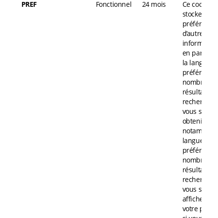
PREF
Fonctionnel
24 mois
Ce cookie
stocke vos
préférences
d’autres
information
en particuli
la langue
préférée, le
nombre de
résultats d
recherche 
vous souha
obtenir.
notamment
langue
préférée, le
nombre de
résultats d
recherche 
vous souha
afficher sur
votre page, 