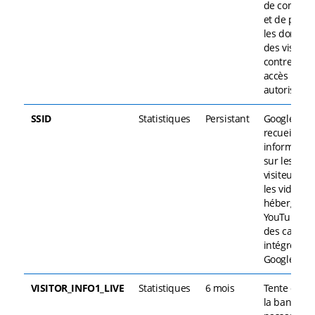
de connexi
et de proté
les donnée
des visiteu
contre tout
accès non
autorisé.
SSID
Statistiques
Persistant
Google
recueille d
informatio
sur les
visiteurs p
les vidéos
hébergées 
YouTube su
des cartes
intégrées à
Google Map
VISITOR_INFO1_LIVE
Statistiques
6 mois
Tente d’est
la bande