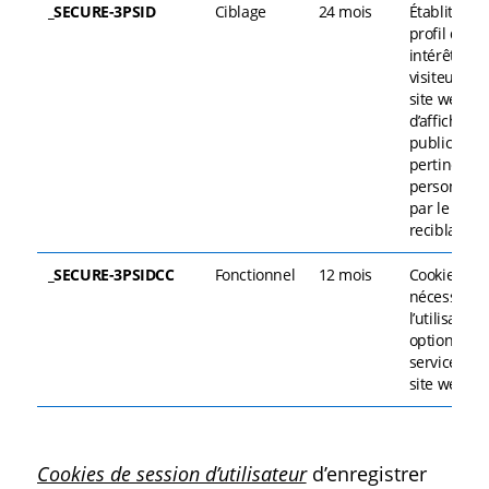
_SECURE-3PSID
Ciblage
24 mois
Établit un
profil des
intérêts de
visiteurs d’
site web af
d’afficher d
publicités
pertinentes
personnali
par le biais
reciblage.
_SECURE-3PSIDCC
Fonctionnel
12 mois
Cookie
nécessaire 
l’utilisation
options et
services du
site web.
Cookies de session d’utilisateur
d’enregistrer