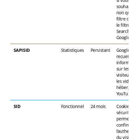
si vous
souhaitez 
non que le
filtre de
le filtre Saf
Search de
Google.
SAPISID
Statistiques
Persistant
Google
recueille d
informatio
sur les
visiteurs p
les vidéos
hébergées 
YouTube.
SID
Fonctionnel
24 mois
Cookie de
sécurité
permettant
confirmer
l’authentici
du visiteur,