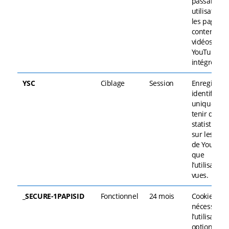
passante d
utilisateurs
les pages
contenant 
vidéos
YouTube
intégrées.
YSC
Ciblage
Session
Enregistre 
identifiant
unique pou
tenir des
statistiques
sur les vid
de YouTub
que
l’utilisateur
vues.
_SECURE-1PAPISID
Fonctionnel
24 mois
Cookie
nécessaire 
l’utilisation
options et