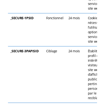
services du
site web.
_SECURE-1PSID
Fonctionnel
24 mois
Cookie
nécessaire 
l’utilisation
options et
services du
site web.
_SECURE-3PAPISID
Ciblage
24 mois
Établit un
profil des
intérêts de
visiteurs d’
site web af
d’afficher d
publicités
pertinentes
personnali
par le biais
reciblage.