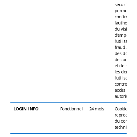
sécurité
permettant
confirmer
l’authentici
du visiteur,
d’empêche
l’utilisation
frauduleus
des donné
de connexi
et de proté
les donnée
l’utilisateur
contre tout
accès non
autorisé.
LOGIN_INFO
Fonctionnel
24 mois
Cookies de
reproducti
du contenu
technique