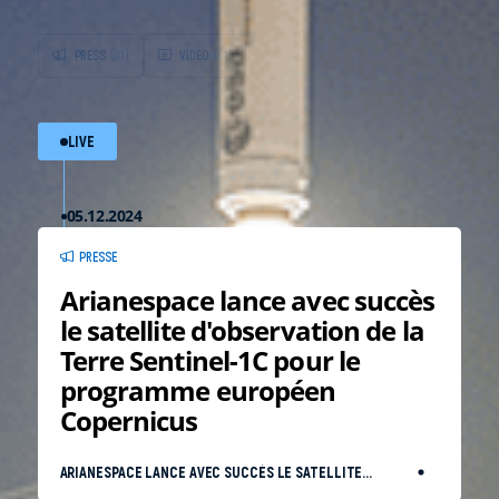
PRESS
(01)
VIDEO
(01)
LIVE
05.12.2024
PRESSE
Arianespace lance avec succès
le satellite d'observation de la
Terre Sentinel-1C pour le
programme européen
Copernicus
ARIANESPACE LANCE AVEC SUCCÈS LE SATELLITE
D’OBSERVATION DE LA TERRE SENTINEL-1C POUR LE