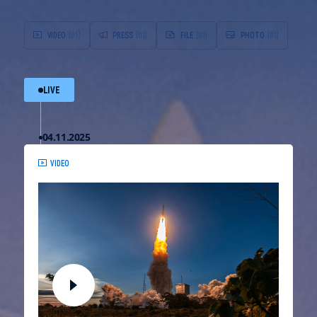
VIDEO
(01)
PRESS
(01)
FILE
(01)
PHOTO
(01)
LIVE
04.11.2025
VIDEO